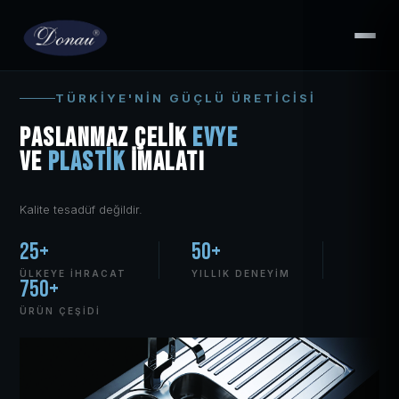
TÜRKIYE'NIN GÜÇLÜ ÜRETICISI
Paslanmaz Çelik
Evye
ve
Plastik
İmalatı
Kalite tesadüf değildir.
25+
50+
ÜLKEYE İHRACAT
YILLIK DENEYIM
750+
ÜRÜN ÇEŞIDI