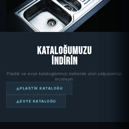
Kataloğumuzu
İndirin
Plastik ve evye kataloglarımızı indirerek ürün yelpazemizi
inceleyin.
PLASTIK KATALOĞU
EVYE KATALOĞU