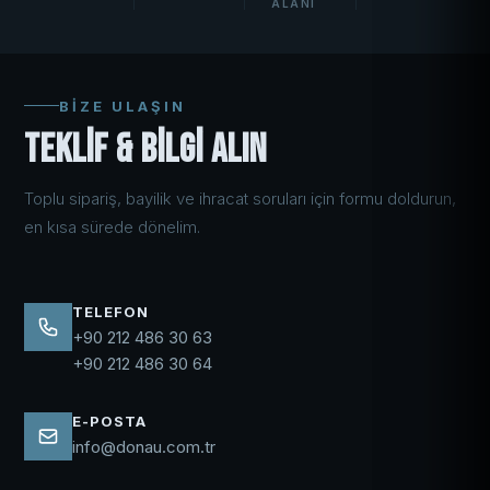
ALANI
BIZE ULAŞIN
Teklif & Bilgi Alın
Toplu sipariş, bayilik ve ihracat soruları için formu doldurun,
en kısa sürede dönelim.
TELEFON
+90 212 486 30 63
+90 212 486 30 64
E-POSTA
info@donau.com.tr