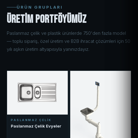
ÜRÜN GRUPLARI
Üretim Portföyümüz
Paslanmaz çelik ve plastik ürünlerde 750'den fazla model
— toplu sipariş, özel üretim ve B2B ihracat çözümleri için 50
yılı aşkın üretim altyapısıyla yanınızdayız.
PASLANMAZ ÇELIK
Paslanmaz Çelik Evyeler