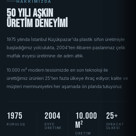
HAKKIMIZDA
50 Yılı Aşkın
Üretim Deneyimi
1975 yılında İstanbul Küçükpazar'da plastik sifon üretimiyle
başladığımız yolculukta, 2004'ten itibaren paslanmaz çelik
mutfak evyesi üretimine de adım attık.
10.000 m² modern tesisimizde en son teknoloji ile
ürettiğimiz ürünleri 25'ten fazla ülkeye ihraç ediyor; kalite ve
müşteri memnuniyetini her aşamada ön planda tutuyoruz.
1975
2004
10.000
25+
m²
KURULUŞ
EVYE
İHRACAT
ÜRETIMI
ÜLKESI
ÜRETIM